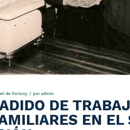
et de Fortuny
por
admin
ÑADIDO DE TRABA
AMILIARES EN EL