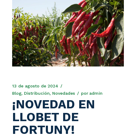
13 de agosto de 2024
Blog
Distribución
Novedades
por
admin
¡NOVEDAD EN
LLOBET DE
FORTUNY!