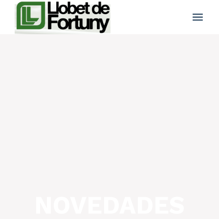
Saltar
al
contenido
NOVEDADES