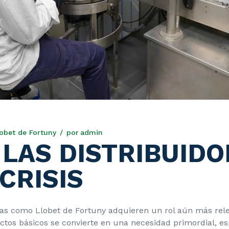
lobet de Fortuny
por
admin
 LAS DISTRIBUID
CRISIS
oras como Llobet de Fortuny adquieren un rol aún más rele
ctos básicos se convierte en una necesidad primordial, e