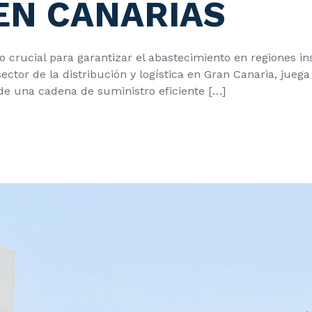
EN CANARIAS
o crucial para garantizar el abastecimiento en regiones i
ctor de la distribución y logística en Gran Canaria, juega 
de una cadena de suministro eficiente […]