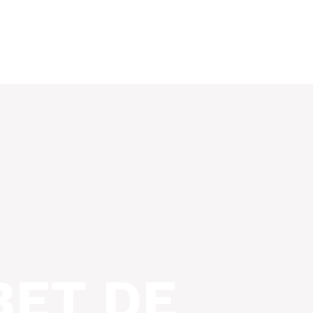
Historia
Servicios
Blog
Contacto
BET DE