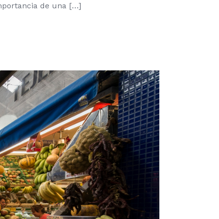
mportancia de una […]