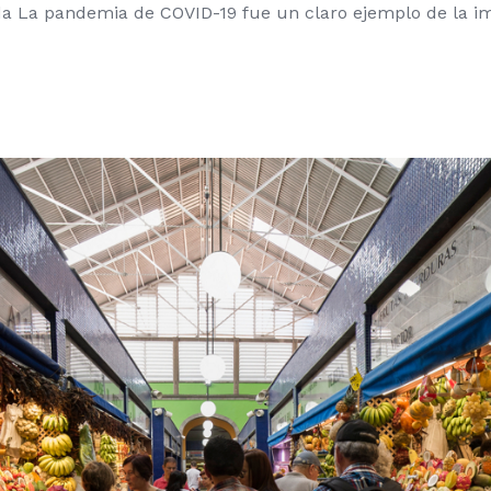
da La pandemia de COVID-19 fue un claro ejemplo de la i