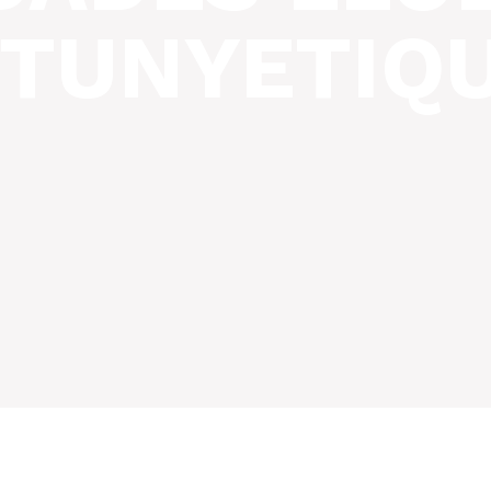
TUNYETIQ